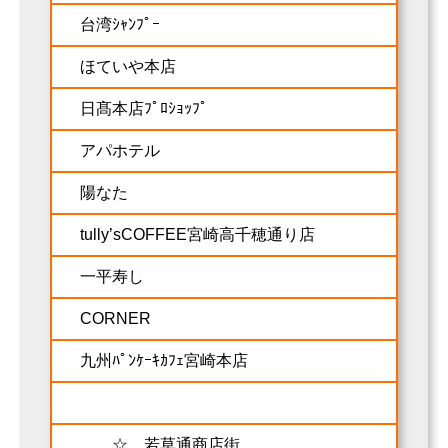
台湾ｼｬﾝﾌﾟｰ
ほていや本店
日髙本店ﾌﾟﾛｼｮｯﾌﾟ
アパホテル
陽なた
tully’sCOFFEE宮崎高千穂通り店
一平寿し
CORNER
九州ﾊﾟﾝｹｰｷｶﾌｪ宮崎本店
☆ 若草通商店街