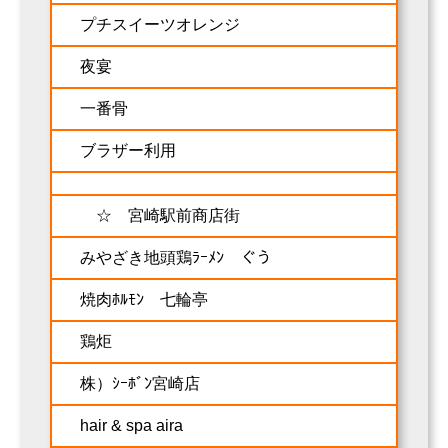
プチスイーツオレンジ
夜宴
一番骨
ブラザー利用
☆ 宮崎駅前商店街
みやざき地頭鶏ﾗｰﾒﾝ ぐう
焼肉ﾎﾙﾓﾝ 七輪亭
鶏炬
株）ｼｰﾎﾞﾝ宮崎店
hair & spa aira