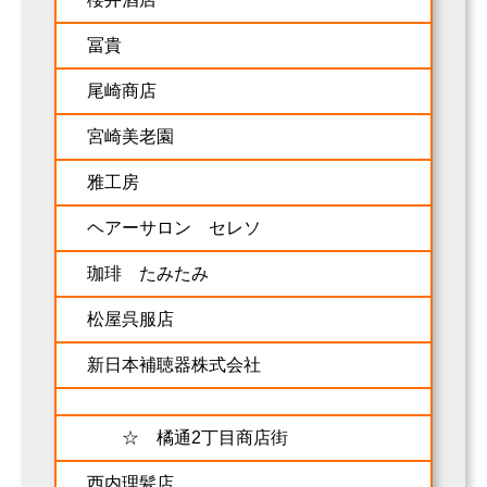
冨貴
尾崎商店
宮崎美老園
雅工房
ヘアーサロン セレソ
珈琲 たみたみ
松屋呉服店
新日本補聴器株式会社
☆ 橘通2丁目商店街
西内理髪店