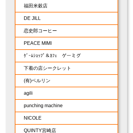
福田米穀店
DE JILL
恋史郎コーヒー
PEACE MIMI
ｹﾞｰﾑｼｮｯﾌﾟ＆ｶﾌｪ ゲーミグ
下着の店シークレット
(有)ベルリン
agili
punching machine
NICOLE
QUINTY宮崎店